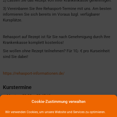
2) Lassen Sie das Rezept von Ihrer Krankenkasse genehmigen.
3) Vereinbaren Sie Ihre Rehasport-Termine mit uns. Am besten
informieren Sie sich bereits im Voraus bzgl. verfügbarer
Kursplätze.
Rehasport auf Rezept ist für Sie nach Genehmigung durch Ihre
Krankenkasse komplett kostenlos!
Sie wollen ohne Rezept teilnehmen? Für 10,- € pro Kurseinheit
sind Sie dabei!
https://rehasport-informationen.de/
Kurstermine
Montag: 09:00 – 09:45 Uhr
Mittwoch: 17:00 – 17:45 Uhr
Cookie-Zustimmung verwalten
Freitag: 09:00 – 09:45 Uhr
Wir verwenden Cookies, um unsere Website und Services zu optimieren.