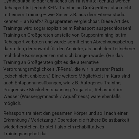
Gymnastikbälle oder ähnliches als Hilfsmittel genutzt werden.
Rehasport ist jedoch KEIN Training an Großgeräten, also nicht
mit einem Training – wie Sie es z.B. aus dem Fitnessstudio
kennen – an Kraft-/ Zugapparaten vergleichbar. Diese Art des
Trainings wird sogar explizit beim Rehasport ausgeschlossen!
Training an Großgeräten anstelle von Gruppentraining ist im
Rehasport verboten und würde somit einen Abrechnungsbetrug
darstellen, der sowohl für den Anbieter, als auch den Teilnehmer
rechtliche Konsequenzen mit sich bringen würde. (Für das
Training an Großgeräten gibt es die alternative
Verordnungsmöglichkeit „T-Rena“, die wir in unserer Praxis
jedoch nicht anbieten.) Eine weitere Möglichkeit im Kurs sind
auch Entspannungsübungen, wie z.B. Autogenes Training,
Progressive Muskelentspannung, Yoga etc.; Rehasport im
Wasser (Wassergymnastik / Aquafitness) wäre ebenfalls
möglich.
Rehasport trainiert den gesamten Körper und soll nach einer
Erkrankung / Verletzung / Operation die frühere Belastbarkeit
wiederherstellen. Er stellt also ein rehabilitatives
Trainingsangebot dar.