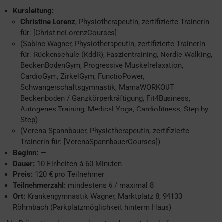
Kursleitung:
Christine Lorenz
, Physiotherapeutin, zertifizierte Trainerin
für: [ChristineLorenzCourses]
(Sabine Wagner, Physiotherapeutin, zertifizierte Trainerin
für: Rückenschule (KddR), Faszientraining, Nordic Walking,
BeckenBodenGym, Progressive Muskelrelaxation,
CardioGym, ZirkelGym, FunctioPower,
Schwangerschaftsgymnastik, MamaWORKOUT
Beckenboden / Ganzkörperkräftigung, Fit4Business,
Autogenes Training, Medical Yoga, Cardiofitness, Step by
Step)
(Verena Spannbauer, Physiotherapeutin, zertifizierte
Trainerin für: [VerenaSpannbauerCourses])
Beginn:
—
Dauer:
10 Einheiten á 60 Minuten
Preis:
120 € pro Teilnehmer
Teilnehmerzahl:
mindestens 6 / maximal 8
Ort:
Krankengymnastik Wagner, Marktplatz 8, 94133
Röhrnbach (Parkplatzmöglichkeit hinterm Haus)